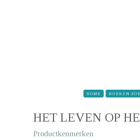
Overslaan en naar de inhoud gaan
HOME
BOEKEN ZO
HET LEVEN OP HE
Productkenmerken