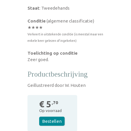
Staat
: Tweedehands
Conditie
(algemene classificatie)
★★★★
Verkeert in uitstekende conditie (is meestal maar een
enkele keer gelezen of ingekeken)
Toelichting op conditie
Zeer goed.
Productbeschrijving
Geillustreerd door W. Houten
€ 5
,70
Op voorraad
Bestellen