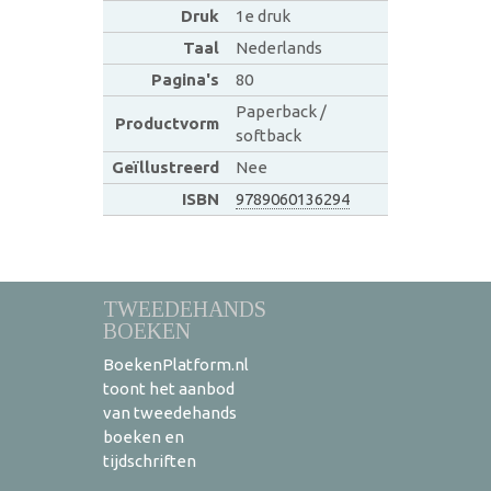
Druk
1e druk
Taal
Nederlands
Pagina's
80
Paperback /
Productvorm
softback
Geïllustreerd
Nee
ISBN
9789060136294
TWEEDEHANDS
BOEKEN
BoekenPlatform.nl
toont het aanbod
van tweedehands
boeken en
tijdschriften