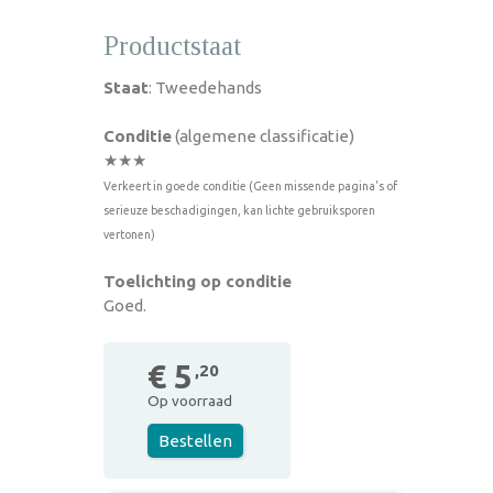
Productstaat
Staat
: Tweedehands
Conditie
(algemene classificatie)
★★★
Verkeert in goede conditie (Geen missende pagina's of
serieuze beschadigingen, kan lichte gebruiksporen
vertonen)
Toelichting op conditie
Goed.
€ 5
,20
Op voorraad
Bestellen