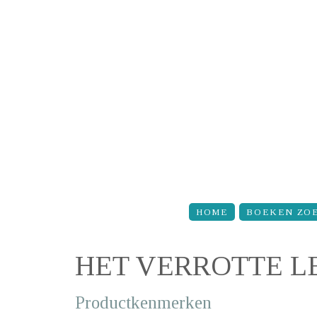
Overslaan en naar de inhoud gaan
HOME
BOEKEN ZO
HET VERROTTE L
Productkenmerken