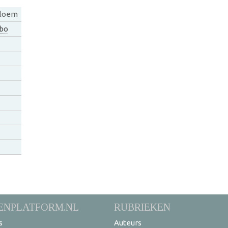
bloem
bo
ENPLATFORM.NL
RUBRIEKEN
s
Auteurs