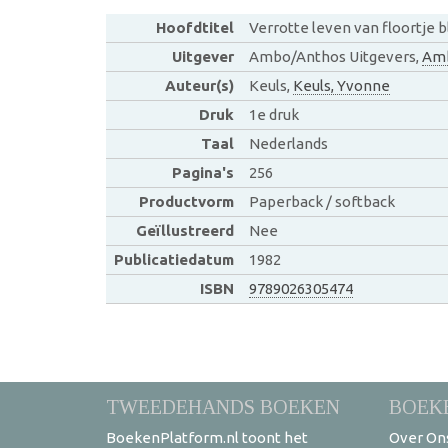
Hoofdtitel
Verrotte leven van floortje 
Uitgever
Ambo/Anthos Uitgevers,
Am
Auteur(s)
Keuls,
Keuls, Yvonne
Druk
1e druk
Taal
Nederlands
Pagina's
256
Productvorm
Paperback / softback
Geïllustreerd
Nee
Publicatiedatum
1982
ISBN
9789026305474
TWEEDEHANDS BOEKEN
BOEK
BoekenPlatform.nl toont het
Over On