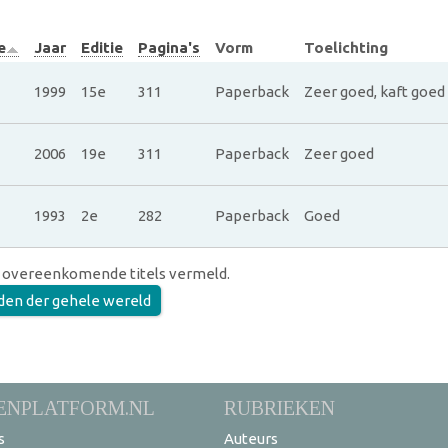
e
Jaar
Editie
Pagina's
Vorm
Toelichting
1999
15e
311
Paperback
Zeer goed, kaft goed
2006
19e
311
Paperback
Zeer goed
1993
2e
282
Paperback
Goed
 overeenkomende titels vermeld.
en der gehele wereld
ENPLATFORM.NL
RUBRIEKEN
s
Auteurs