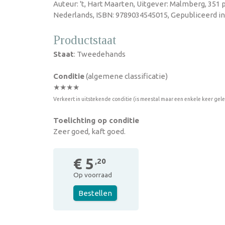
Auteur: 't, Hart Maarten, Uitgever: Malmberg, 351 
Nederlands, ISBN: 9789034545015, Gepubliceerd in
Productstaat
Staat
: Tweedehands
Conditie
(algemene classificatie)
★★★★
Verkeert in uitstekende conditie (is meestal maar een enkele keer gel
Toelichting op conditie
Zeer goed, kaft goed.
€ 5
,20
Op voorraad
Bestellen