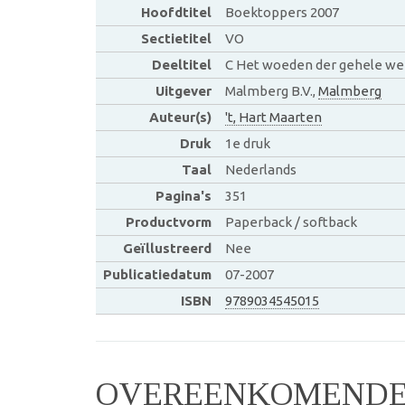
Hoofdtitel
Boektoppers 2007
Sectietitel
VO
Deeltitel
C Het woeden der gehele we
Uitgever
Malmberg B.V.,
Malmberg
Auteur(s)
't, Hart Maarten
Druk
1e druk
Taal
Nederlands
Pagina's
351
Productvorm
Paperback / softback
Geïllustreerd
Nee
Publicatiedatum
07-2007
ISBN
9789034545015
OVEREENKOMENDE 