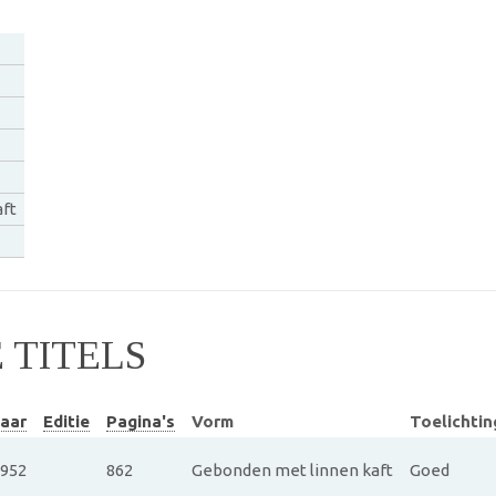
ft
TITELS
aar
Editie
Pagina's
Vorm
Toelichtin
952
862
Gebonden met linnen kaft
Goed