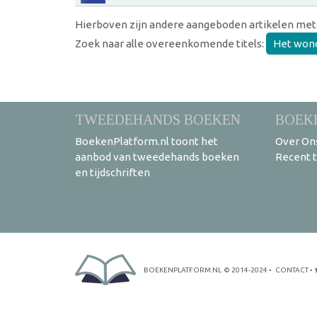
Hierboven zijn andere aangeboden artikelen met
Zoek naar alle overeenkomende titels:
Het wonde
TWEEDEHANDS BOEKEN
BOEK
BoekenPlatform.nl toont het
Over On
aanbod van tweedehands boeken
Recent 
en tijdschriften
BOEKENPLATFORM.NL
© 2014-2024
•
CONTACT
•