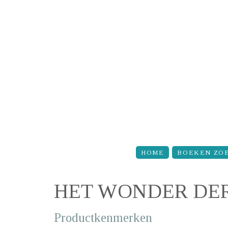
Overslaan en naar de inhoud gaan
HOME
BOEKEN ZO
HET WONDER DER
Productkenmerken