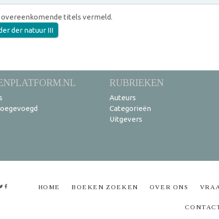
 overeenkomende titels vermeld.
r der natuur III
ENPLATFORM.NL
RUBRIEKEN
s
Auteurs
toegevoegd
Categorieën
Uitgevers
HOME
BOEKEN ZOEKEN
OVER ONS
VRA
CONTAC