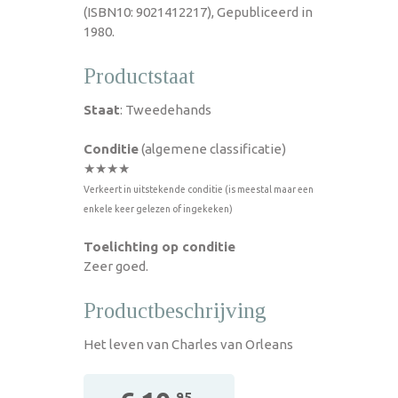
(ISBN10: 9021412217), Gepubliceerd in
1980.
Productstaat
Staat
: Tweedehands
Conditie
(algemene classificatie)
★★★★
Verkeert in uitstekende conditie (is meestal maar een
enkele keer gelezen of ingekeken)
Toelichting op conditie
Zeer goed.
Productbeschrijving
Het leven van Charles van Orleans
,95