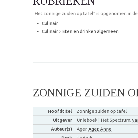
RUBRIEKEN
"Het zonnige zuiden op tafel" is opgenomen in de
Culinair
Culinair
>
Eten en drinken algemeen
ZONNIGE ZUIDEN O
Hoofdtitel
Zonnige zuiden op tafel
Uitgever
Unieboek | Het Spectrum,
va
Auteur(s)
Ager,
Ager, Anne
Druk
1e druk