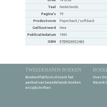
Taal
Nederlands
Pagina's
79
Productvorm
Paperback / softback
Geïllustreerd
Nee
Publicatiedatum
1985
ISBN
9789026932465
TWEEDEHANDS BOEKEN
BOEK
BoekenPlatform.nl toont het
Over On
aanbod van tweedehands boeken
Recent 
en tijdschriften