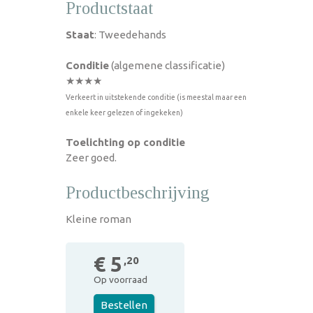
Productstaat
Staat
: Tweedehands
Conditie
(algemene classificatie)
★★★★
Verkeert in uitstekende conditie (is meestal maar een
enkele keer gelezen of ingekeken)
Toelichting op conditie
Zeer goed.
Productbeschrijving
Kleine roman
€ 5
,20
Op voorraad
Bestellen