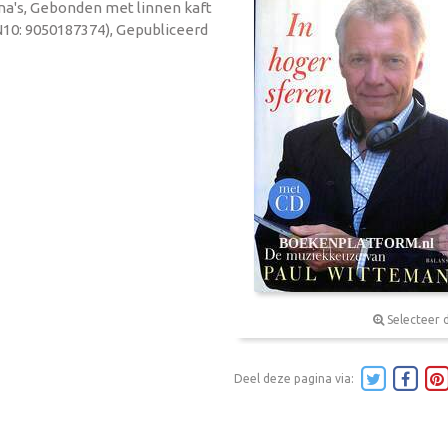
ina's, Gebonden met linnen kaft
N10: 9050187374), Gepubliceerd
Selecteer 
Deel deze pagina via: