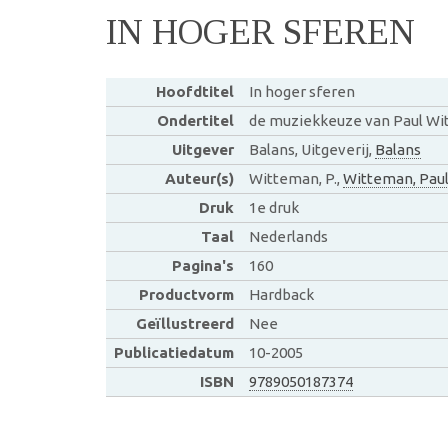
IN HOGER SFEREN
Hoofdtitel
In hoger sferen
Ondertitel
de muziekkeuze van Paul W
Uitgever
Balans, Uitgeverij,
Balans
Auteur(s)
Witteman, P.,
Witteman, Pau
Druk
1e druk
Taal
Nederlands
Pagina's
160
Productvorm
Hardback
Geïllustreerd
Nee
Publicatiedatum
10-2005
ISBN
9789050187374