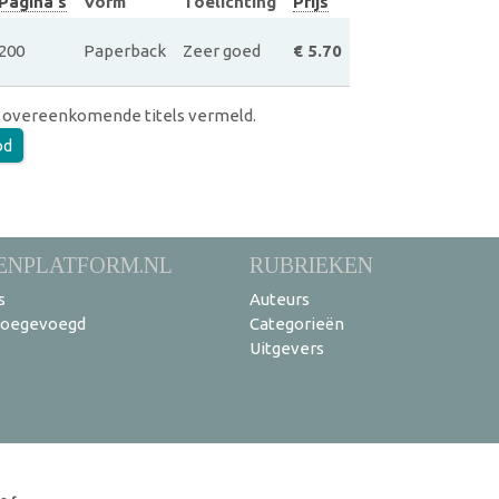
Pagina's
Vorm
Toelichting
Prijs
200
Paperback
Zeer goed
€ 5.70
 overeenkomende titels vermeld.
od
ENPLATFORM.NL
RUBRIEKEN
s
Auteurs
toegevoegd
Categorieën
Uitgevers