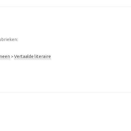
ubrieken:
emeen
>
Vertaalde literaire