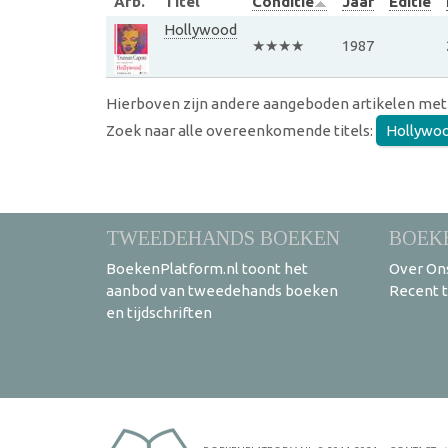
Afb.
Titel
Conditie
Jaar
Editie
Hollywood
★★★★
1987
Hierboven zijn andere aangeboden artikelen met
Zoek naar alle overeenkomende titels:
Hollywo
TWEEDEHANDS BOEKEN
BOEK
BoekenPlatform.nl toont het
Over On
aanbod van tweedehands boeken
Recent 
en tijdschriften