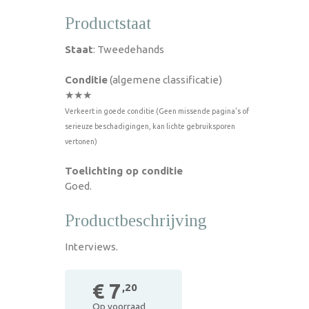
Productstaat
Staat
: Tweedehands
Conditie
(algemene classificatie)
★★★
Verkeert in goede conditie (Geen missende pagina's of
serieuze beschadigingen, kan lichte gebruiksporen
vertonen)
Toelichting op conditie
Goed.
Productbeschrijving
Interviews.
€ 7
,20
Op voorraad