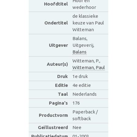
Hoor en
Hoofdtitel
wederhoor
de klassieke
Ondertitel
keuze van Paul
Witteman
Balans,
Uitgever
Uitgeverij,
Balans
Witteman, P.,
Auteur(s)
Witteman, Paul
Druk
1e druk
Editie
4e editie
Taal
Nederlands
Pagina's
176
Paperback /
Productvorm
softback
Geïllustreerd
Nee
Publicatiedatum
01-2003