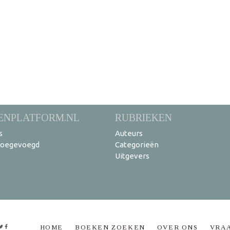
ENPLATFORM.NL
RUBRIEKEN
s
Auteurs
toegevoegd
Categorieën
Uitgevers
HOME
BOEKEN ZOEKEN
OVER ONS
VRA