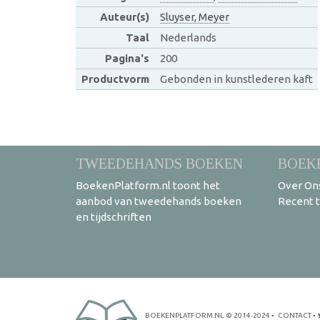
Auteur(s)
Sluyser, Meyer
Taal
Nederlands
Pagina's
200
Productvorm
Gebonden in kunstlederen kaft
TWEEDEHANDS BOEKEN
BOEK
BoekenPlatform.nl toont het
Over On
aanbod van tweedehands boeken
Recent 
en tijdschriften
BOEKENPLATFORM.NL
© 2014-2024
•
CONTACT
•