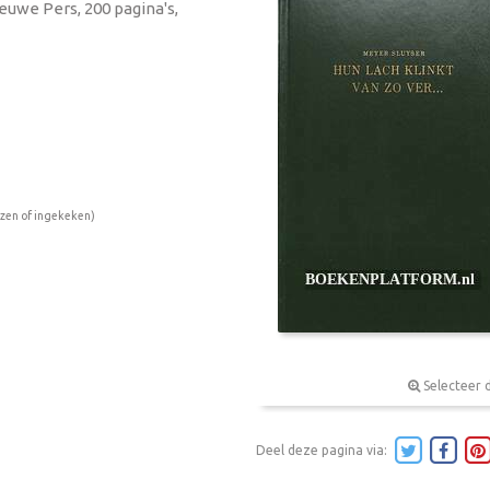
ieuwe Pers, 200 pagina's,
ezen of ingekeken)
Selecteer 
Deel deze pagina via: