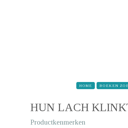
Overslaan en naar de inhoud gaan
HOME
BOEKEN ZO
HUN LACH KLINKT
Productkenmerken