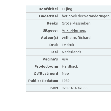
Hoofdtitel
I Tjing
Ondertitel
het boek der veranderingen
Reeks
Grote klassieken
Uitgever
Ankh-Hermes
Auteur(s)
Wilhelm, Richard
Druk
1e druk
Taal
Nederlands
Pagina's
494
Productvorm
Hardback
Geïllustreerd
Nee
Publicatiedatum
1989
ISBN
9789020247855