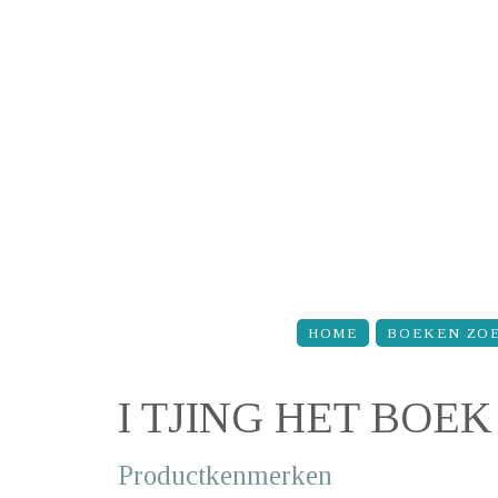
Overslaan en naar de inhoud gaan
HOME
BOEKEN ZO
I TJING HET BO
Productkenmerken