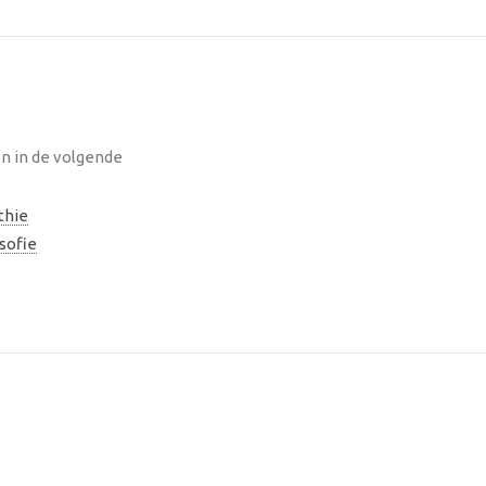
n in de volgende
thie
sofie