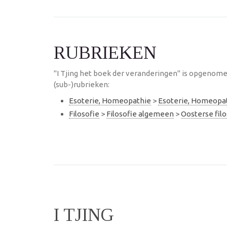
RUBRIEKEN
"I Tjing het boek der veranderingen" is opgenome
(sub-)rubrieken:
Esoterie, Homeopathie
>
Esoterie, Homeopa
Filosofie
>
Filosofie algemeen
>
Oosterse filo
I TJING