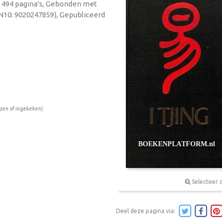
, 494 pagina's, Gebonden met
BN10: 9020247859), Gepubliceerd
ezen of ingekeken)
Selecteer 
Deel deze pagina via: