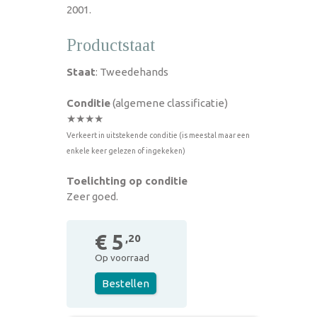
2001.
Productstaat
Staat
: Tweedehands
Conditie
(algemene classificatie)
★★★★
Verkeert in uitstekende conditie (is meestal maar een
enkele keer gelezen of ingekeken)
Toelichting op conditie
Zeer goed.
€ 5
,20
Op voorraad
Bestellen