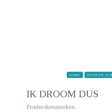
Overslaan en naar de inhoud gaan
HOME
BOEKEN ZO
IK DROOM DUS
Productkenmerken