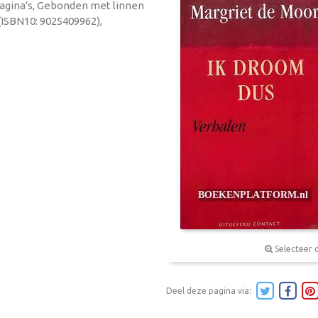
 pagina's, Gebonden met linnen
(ISBN10: 9025409962),
Selecteer 
Deel deze pagina via: