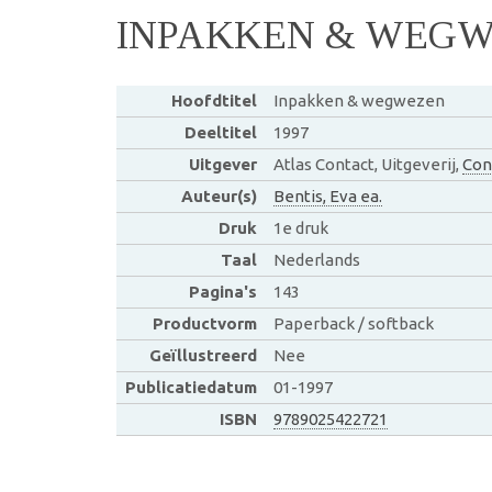
INPAKKEN & WEG
Hoofdtitel
Inpakken & wegwezen
Deeltitel
1997
Uitgever
Atlas Contact, Uitgeverij,
Con
Auteur(s)
Bentis, Eva ea.
Druk
1e druk
Taal
Nederlands
Pagina's
143
Productvorm
Paperback / softback
Geïllustreerd
Nee
Publicatiedatum
01-1997
ISBN
9789025422721