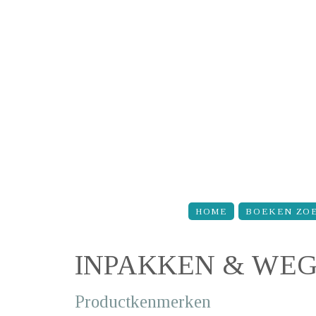
Overslaan en naar de inhoud gaan
HOME
BOEKEN ZO
INPAKKEN & WEG
Productkenmerken