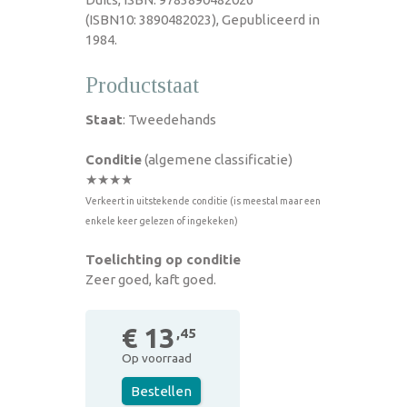
(ISBN10: 3890482023), Gepubliceerd in
1984.
Productstaat
Staat
: Tweedehands
Conditie
(algemene classificatie)
★★★★
Verkeert in uitstekende conditie (is meestal maar een
enkele keer gelezen of ingekeken)
Toelichting op conditie
Zeer goed, kaft goed.
€ 13
,45
Op voorraad
Bestellen