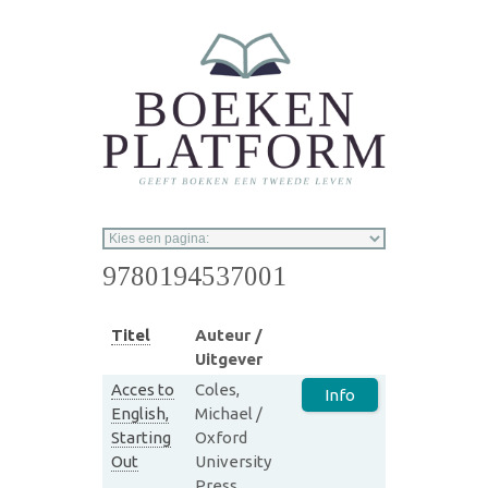
Overslaan en naar de inhoud gaan
9780194537001
Titel
Auteur /
Uitgever
Acces to
Coles,
Info
English,
Michael /
Starting
Oxford
Out
University
Press