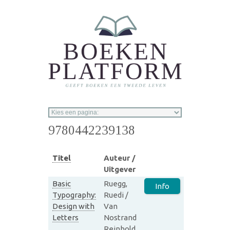
Overslaan en naar de inhoud gaan
9780442239138
Titel
Auteur /
Uitgever
Basic
Ruegg,
Info
Typography:
Ruedi /
Design with
Van
Letters
Nostrand
Reinhold