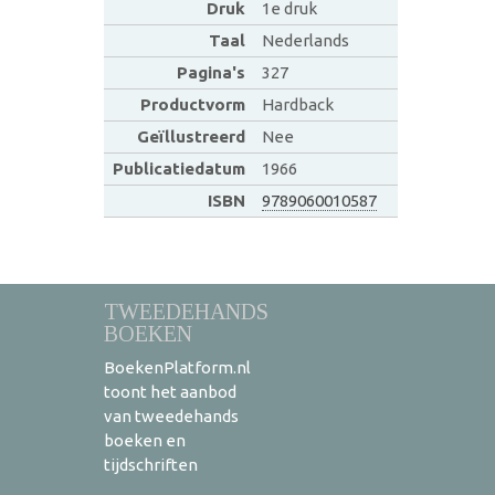
Druk
1e druk
Taal
Nederlands
Pagina's
327
Productvorm
Hardback
Geïllustreerd
Nee
Publicatiedatum
1966
ISBN
9789060010587
TWEEDEHANDS
BOEKEN
BoekenPlatform.nl
toont het aanbod
van tweedehands
boeken en
tijdschriften