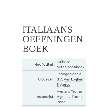
ITALIAANS
OEFENINGEN
BOEK
Italiaans
Hoofdtitel
oefeningenboek
Springer Media
Uitgever
B.V.,
Van Loghum
Slaterus
Hymans Tromp,
Auteur(s)
Hijmans-Tromp,
Irene