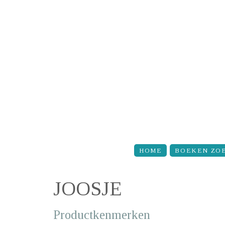
Overslaan en naar de inhoud gaan
HOME
BOEKEN ZO
JOOSJE
Productkenmerken