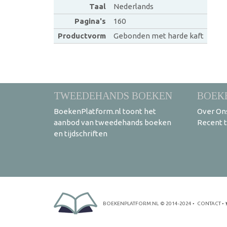
Taal
Nederlands
Pagina's
160
Productvorm
Gebonden met harde kaft
TWEEDEHANDS BOEKEN
BOEK
BoekenPlatform.nl toont het
Over On
aanbod van tweedehands boeken
Recent 
en tijdschriften
BOEKENPLATFORM.NL
© 2014-2024
•
CONTACT
•