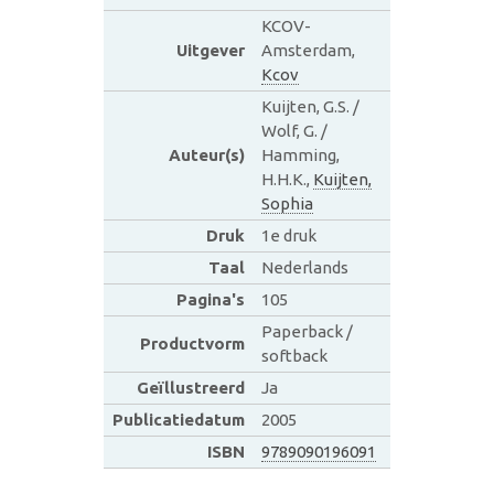
KCOV-
Uitgever
Amsterdam,
Kcov
Kuijten, G.S. /
Wolf, G. /
Auteur(s)
Hamming,
H.H.K.,
Kuijten,
Sophia
Druk
1e druk
Taal
Nederlands
Pagina's
105
Paperback /
Productvorm
softback
Geïllustreerd
Ja
Publicatiedatum
2005
ISBN
9789090196091