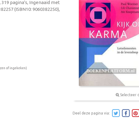
, 319 pagina's, Ingenaaid met
382257 (ISBN10: 9060382250),
ezen of ingekeken)
Selecteer 
Deel deze pagina via: