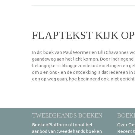
FLAPTEKST KIJK O
In dit boek van Paul Wormer en Lilli Chavannes 
gaandeweg aan het licht komen. Door indringend i
belangrijke richtinggevende ontmoetingen en geb
om u en ons - en de ontdekking is dat iedereen in
een op weg gaan, hoe beginnend ook, niet gerich
TWEEDEHANDS BOEKEN
BOEK
BoekenPlatform.nl toont het
Over On
aanbod van tweedehands boeken
Recent 