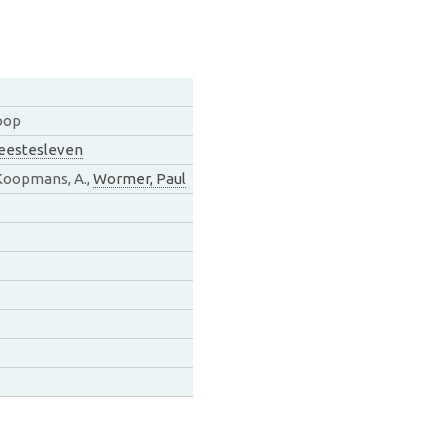
oop
Geestesleven
 Koopmans, A.,
Wormer, Paul