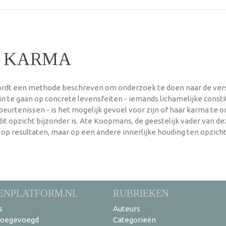
P KARMA
wordt een methode beschreven om onderzoek te doen naar de vers
n te gaan op concrete levensfeiten - iemands lichamelijke const
eurtenissen - is het mogelijk gevoel voor zijn of haar karma te
 dit opzicht bijzonder is. Ate Koopmans, de geestelijk vader van
t op resultaten, maar op een andere innerlijke houding ten opzi
ENPLATFORM.NL
RUBRIEKEN
s
Auteurs
toegevoegd
Categorieën