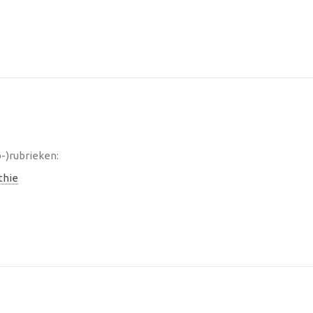
-)rubrieken:
thie