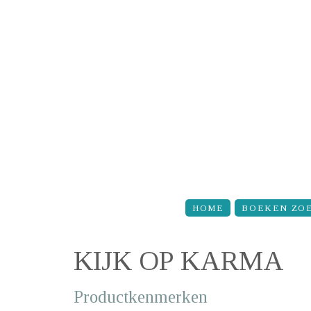
Overslaan en naar de inhoud gaan
HOME
BOEKEN ZO
KIJK OP KARMA
Productkenmerken