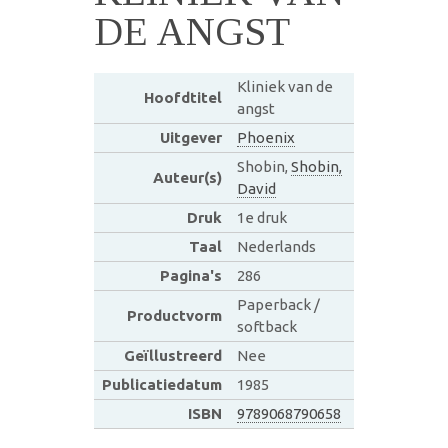
DE ANGST
Kliniek van de
Hoofdtitel
angst
Uitgever
Phoenix
Shobin,
Shobin,
Auteur(s)
David
Druk
1e druk
Taal
Nederlands
Pagina's
286
Paperback /
Productvorm
softback
Geïllustreerd
Nee
Publicatiedatum
1985
ISBN
9789068790658