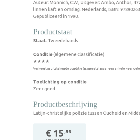
Auteur: Monnich, C.W., Uitgever: Ambo, Anthos, 4
linnen kaft en omslag, Nederlands, ISBN: 9789026
Gepubliceerd in 1990.
Productstaat
Staat
: Tweedehands
Conditie
(algemene classificatie)
★★★★
Verkeert in uitstekende conditie (is meestal maar een enkele keer gel
Toelichting op conditie
Zeer goed.
Productbeschrijving
Latijn-christelijke poëzie tussen Oudheid en Mid
€ 15
,95