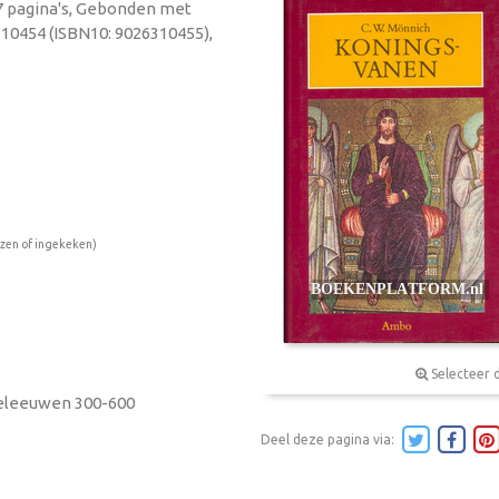
77 pagina's, Gebonden met
310454 (ISBN10: 9026310455),
ezen of ingekeken)
Selecteer 
deleeuwen 300-600
Deel deze pagina via: