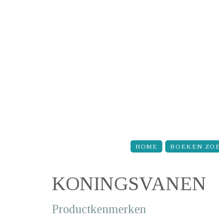
Overslaan en naar de inhoud gaan
HOME
BOEKEN ZO
KONINGSVANEN
Productkenmerken