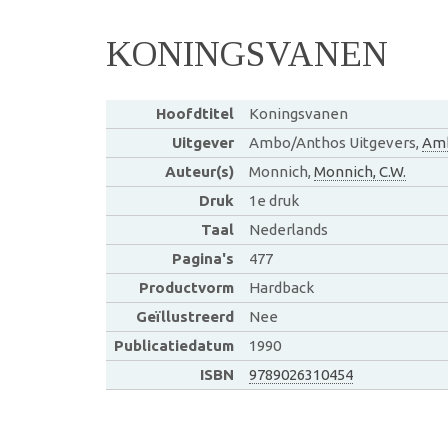
KONINGSVANEN
Hoofdtitel
Koningsvanen
Uitgever
Ambo/Anthos Uitgevers,
Am
Auteur(s)
Monnich,
Monnich, C.W.
Druk
1e druk
Taal
Nederlands
Pagina's
477
Productvorm
Hardback
Geïllustreerd
Nee
Publicatiedatum
1990
ISBN
9789026310454