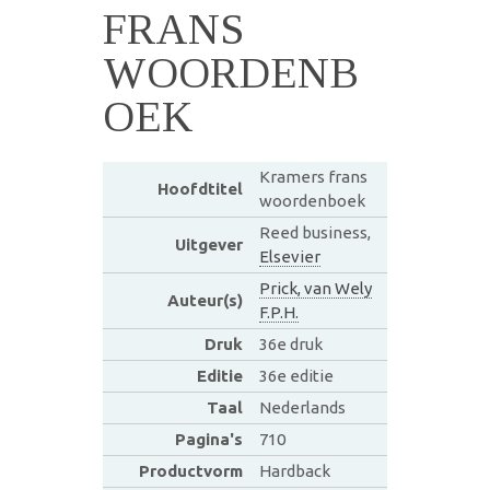
FRANS
WOORDENB
OEK
Kramers frans
Hoofdtitel
woordenboek
Reed business,
Uitgever
Elsevier
Prick, van Wely
Auteur(s)
F.P.H.
Druk
36e druk
Editie
36e editie
Taal
Nederlands
Pagina's
710
Productvorm
Hardback