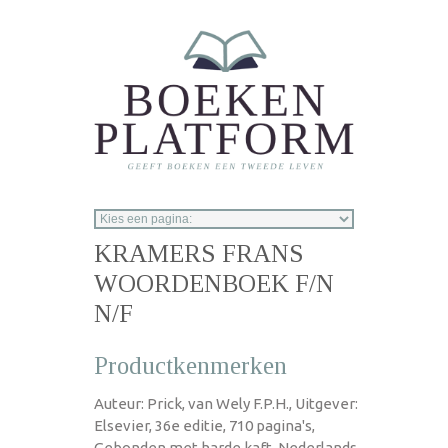
Overslaan en naar de inhoud gaan
KRAMERS FRANS
WOORDENBOEK F/N
N/F
Productkenmerken
Auteur: Prick, van Wely F.P.H., Uitgever:
Elsevier, 36e editie, 710 pagina's,
Gebonden met harde kaft, Nederlands,