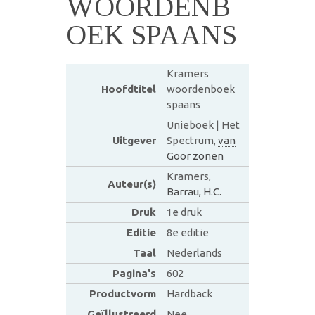
WOORDENB
OEK SPAANS
Kramers
Hoofdtitel
woordenboek
spaans
Unieboek | Het
Uitgever
Spectrum,
van
Goor zonen
Kramers,
Auteur(s)
Barrau, H.C.
Druk
1e druk
Editie
8e editie
Taal
Nederlands
Pagina's
602
Productvorm
Hardback
Geïllustreerd
Nee