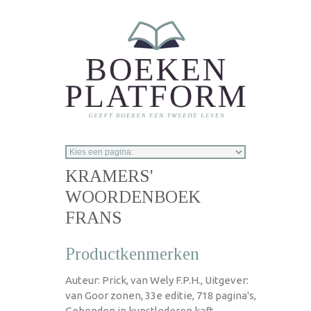
Overslaan en naar de inhoud gaan
KRAMERS'
WOORDENBOEK
FRANS
Productkenmerken
Auteur: Prick, van Wely F.P.H., Uitgever:
van Goor zonen, 33e editie, 718 pagina's,
Gebonden in kunstlederen kaft,