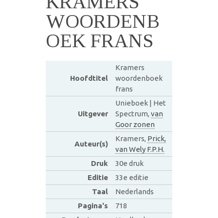
KRAMERS
WOORDENB
OEK FRANS
Kramers
Hoofdtitel
woordenboek
frans
Unieboek | Het
Uitgever
Spectrum,
van
Goor zonen
Kramers,
Prick,
Auteur(s)
van Wely F.P.H.
Druk
30e druk
Editie
33e editie
Taal
Nederlands
Pagina's
718