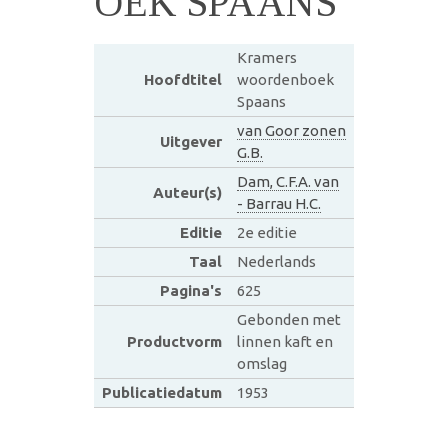
OEK SPAANS
Kramers
Hoofdtitel
woordenboek
Spaans
van Goor zonen
Uitgever
G.B.
Dam, C.F.A. van
Auteur(s)
- Barrau H.C.
Editie
2e editie
Taal
Nederlands
Pagina's
625
Gebonden met
Productvorm
linnen kaft en
omslag
Publicatiedatum
1953