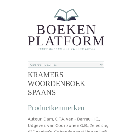
Overslaan en naar de inhoud gaan
KRAMERS
WOORDENBOEK
SPAANS
Productkenmerken
Auteur: Dam, C.F.A. van - Barrau H.C.,
Uitgever: van Goor zonen G.B., 2e editie,
625 pagina's, Gebonden met linnen kaft