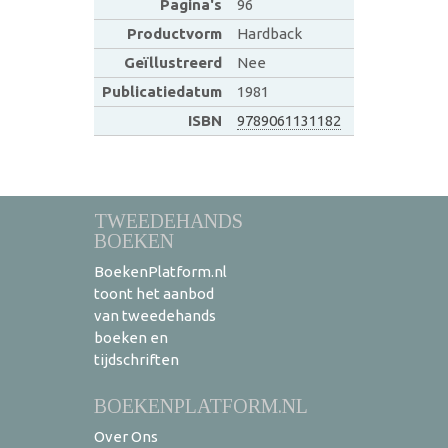
Pagina's
96
Productvorm
Hardback
Geïllustreerd
Nee
Publicatiedatum
1981
ISBN
9789061131182
TWEEDEHANDS
BOEKEN
BoekenPlatform.nl
toont het aanbod
van tweedehands
boeken en
tijdschriften
BOEKENPLATFORM.NL
Over Ons