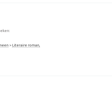
ieken:
emeen
>
Literaire roman,