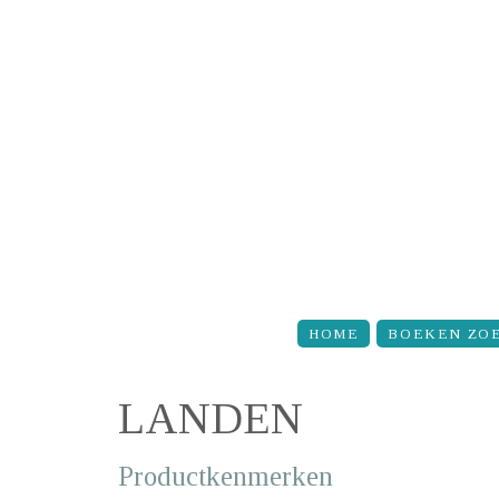
Overslaan en naar de inhoud gaan
HOME
BOEKEN ZO
LANDEN
Productkenmerken