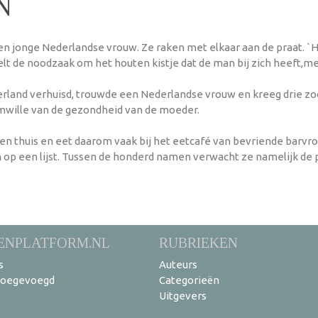
N
n jonge Nederlandse vrouw. Ze raken met elkaar aan de praat. `Hij
elt de noodzaak om het houten kistje dat de man bij zich heeft,m
Nederland verhuisd, trouwde een Nederlandse vrouw en kreeg drie zo
wille van de gezondheid van de moeder.
 alleen thuis en eet daarom vaak bij het eetcafé van bevriende ba
een lijst. Tussen de honderd namen verwacht ze namelijk de pe
ENPLATFORM.NL
RUBRIEKEN
s
Auteurs
toegevoegd
Categorieën
Uitgevers