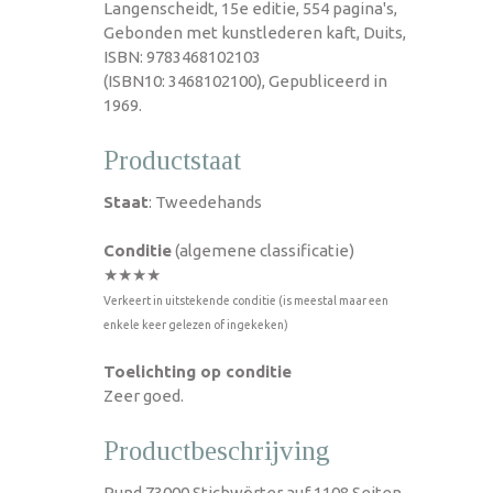
Langenscheidt, 15e editie, 554 pagina's,
Gebonden met kunstlederen kaft, Duits,
ISBN: 9783468102103
(ISBN10: 3468102100), Gepubliceerd in
1969.
Productstaat
Staat
: Tweedehands
Conditie
(algemene classificatie)
★★★★
Verkeert in uitstekende conditie (is meestal maar een
enkele keer gelezen of ingekeken)
Toelichting op conditie
Zeer goed.
Productbeschrijving
Rund 73000 Stichwörter auf 1108 Seiten