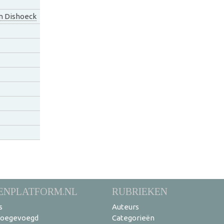
n Dishoeck
ENPLATFORM.NL
RUBRIEKEN
s
Auteurs
toegevoegd
Categorieën