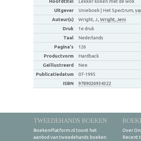
Hoofdtitel
Lekker koken met de wok
Uitgever
Unieboek | Het Spectrum,
va
Auteur(s)
Wright, J.,
Wright, Jeni
Druk
1e druk
Taal
Nederlands
Pagina's
126
Productvorm
Hardback
Geïllustreerd
Nee
Publicatiedatum
07-1995
ISBN
9789026934322
TWEEDEHANDS BOEKEN
BOEK
BoekenPlatform.nl toont het
Over On
aanbod van tweedehands boeken
Recent 