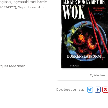
pagina's, Ingenaaid met harde
26934327), Gepubliceerd in
Jacques Meerman.
Selecteer 
Deel deze pagina via: