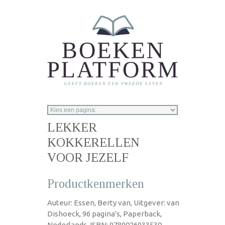
Overslaan en naar de inhoud gaan
LEKKER
KOKKERELLEN
VOOR JEZELF
Productkenmerken
Auteur: Essen, Berty van, Uitgever: van
Dishoeck, 96 pagina's, Paperback,
Nederlands, ISBN: 9789026933530