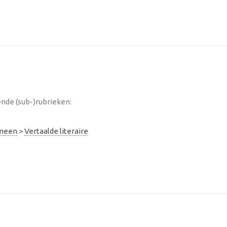
ende (sub-)rubrieken:
emeen
>
Vertaalde literaire