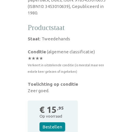
(ISBN10: 3453010639), Gepubliceerd in
1980.
Productstaat
Staat
: Tweedehands
Conditie
(algemene classificatie)
★★★★
Verkeert in uitstekende conditie (is meestal maar een
enkele keer gelezen of ingekeken)
Toelichting op conditie
Zeer goed.
€ 15
,95
Op voorraad
Bestellen