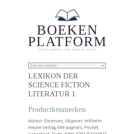
Overslaan en naar de inhoud gaan
LEXIKON DER
SCIENCE FICTION
LITERATUR 1
Productkenmerken
Auteur: Diversen, Uitgever: Wilhelm
Heyne Verlag, 689 pagina's, Pocket
paperback, Duits, ISBN: 9783453010635