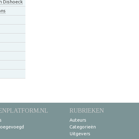
n Dishoeck
ans
ENPLATFORM.NL
RUBRIEKEN
s
Auteurs
toegevoegd
Categorieën
Uitgevers