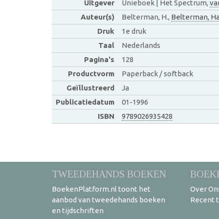
Uitgever
Unieboek | Het Spectrum,
va
Auteur(s)
Belterman, H.,
Belterman, H
Druk
1e druk
Taal
Nederlands
Pagina's
128
Productvorm
Paperback / softback
Geïllustreerd
Ja
Publicatiedatum
01-1996
ISBN
9789026935428
TWEEDEHANDS BOEKEN
BOEK
BoekenPlatform.nl toont het
Over On
aanbod van tweedehands boeken
Recent 
en tijdschriften