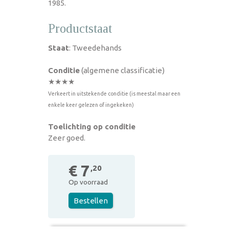
1985.
Productstaat
Staat
: Tweedehands
Conditie
(algemene classificatie)
★★★★
Verkeert in uitstekende conditie (is meestal maar een
enkele keer gelezen of ingekeken)
Toelichting op conditie
Zeer goed.
€ 7
,20
Op voorraad
Bestellen