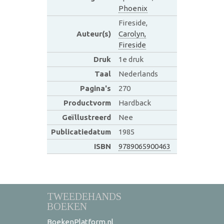
Phoenix
Fireside,
Auteur(s)
Carolyn,
Fireside
Druk
1e druk
Taal
Nederlands
Pagina's
270
Productvorm
Hardback
Geïllustreerd
Nee
Publicatiedatum
1985
ISBN
9789065900463
TWEEDEHANDS
BOEKEN
BoekenPlatform.nl