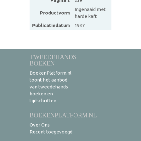
Pagina's
239
Ingenaaid met
Productvorm
harde kaft
Publicatiedatum
1937
TWEEDEHANDS
BOEKEN
BoekenPlatform.nl
toont het aanbod
van tweedehands
boeken en
tijdschriften
BOEKENPLATFORM.NL
Over Ons
Recent toegevoegd