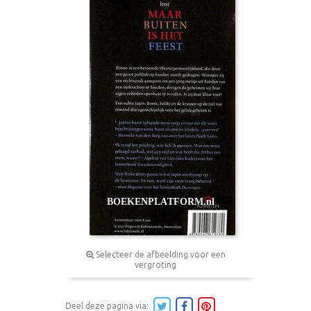
Selecteer de afbeelding voor een
vergroting
Deel deze pagina via: