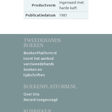
Ingenaaid met
Productvorm
harde kaft
Publicatiedatum
1981
TWEEDEHANDS
BOEKEN
BoekenPlatform.nl
toont het aanbod
van tweedehands
boeken en
tijdschriften
BOEKENPLATFORM.NL
Over Ons
Recent toegevoegd
RUBRIEKEN