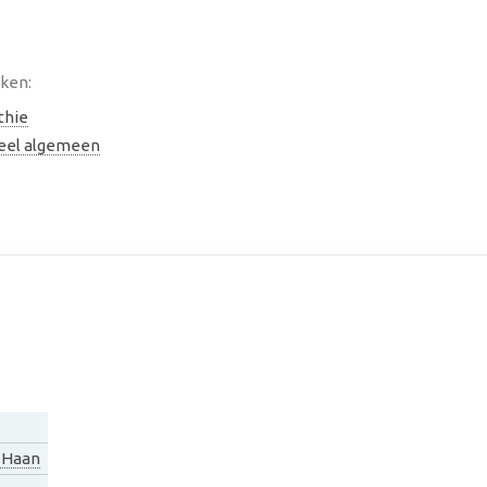
eken:
thie
neel algemeen
 Haan