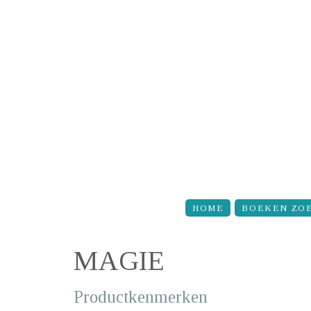
Overslaan en naar de inhoud gaan
HOME
BOEKEN ZO
MAGIE
Productkenmerken