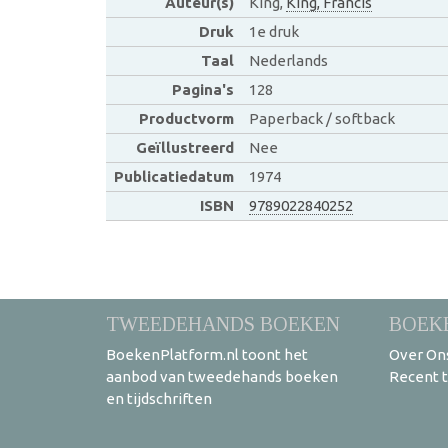
Auteur(s)
King,
King, Francis
Druk
1e druk
Taal
Nederlands
Pagina's
128
Productvorm
Paperback / softback
Geïllustreerd
Nee
Publicatiedatum
1974
ISBN
9789022840252
TWEEDEHANDS BOEKEN
BOEK
BoekenPlatform.nl toont het
Over On
aanbod van tweedehands boeken
Recent 
en tijdschriften