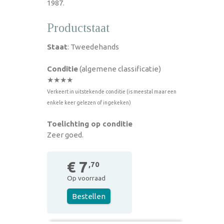
1987.
Productstaat
Staat
: Tweedehands
Conditie
(algemene classificatie)
★★★★
Verkeert in uitstekende conditie (is meestal maar een
enkele keer gelezen of ingekeken)
Toelichting op conditie
Zeer goed.
€ 7
,70
Op voorraad
Bestellen