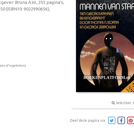
gever: Bruna A.W., 255 pagina's,
50 (ISBN10: 9022990656),
ezen of ingekeken)
Selecteer 
Deel deze pagina via: