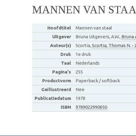
MANNEN VAN STA
Hoofdtitel
Mannen van staal
Uitgever
Bruna Uitgevers, A.W.,
Bruna 
Auteur(s)
Scortia,
Scortia, Thomas N. -
Druk
1e druk
Taal
Nederlands
Pagina's
255
Productvorm
Paperback / softback
Geïllustreerd
Nee
Publicatiedatum
1978
ISBN
9789022990650