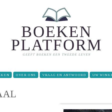
EKEN
OVER ONS
VRAAG EN ANTWOORD
UW WINK
AAL