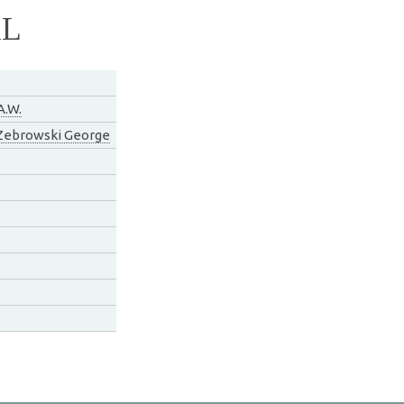
AL
A.W.
 Zebrowski George