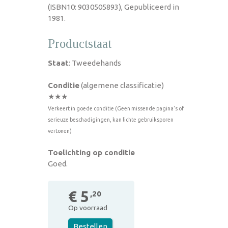
(ISBN10: 9030505893), Gepubliceerd in
1981.
Productstaat
Staat
: Tweedehands
Conditie
(algemene classificatie)
★★★
Verkeert in goede conditie (Geen missende pagina's of
serieuze beschadigingen, kan lichte gebruiksporen
vertonen)
Toelichting op conditie
Goed.
€ 5
,20
Op voorraad
Bestellen