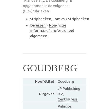
"Manos Kelly, De Goudberg" is
opgenomen in de volgende
(sub-)rubrieken:
Stripboeken, Comics
>
Stripboeken
Diversen
>
Non-fictie
informatief,professioneel
algemeen
GOUDBERG
Hoofdtitel
Goudberg
JP Publishing
Uitgever
B.V.,
CentriPress
Palacios,