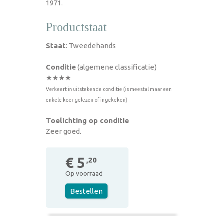
1971.
Productstaat
Staat
: Tweedehands
Conditie
(algemene classificatie)
★★★★
Verkeert in uitstekende conditie (is meestal maar een
enkele keer gelezen of ingekeken)
Toelichting op conditie
Zeer goed.
€ 5
,20
Op voorraad
Bestellen