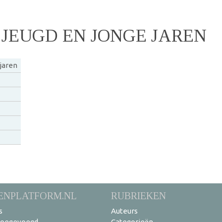
 JEUGD EN JONGE JAREN
 jaren
ENPLATFORM.NL
RUBRIEKEN
s
Auteurs
toegevoegd
Categorieën