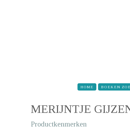
Overslaan en naar de inhoud gaan
HOME
BOEKEN ZO
MERIJNTJE GIJZE
Productkenmerken