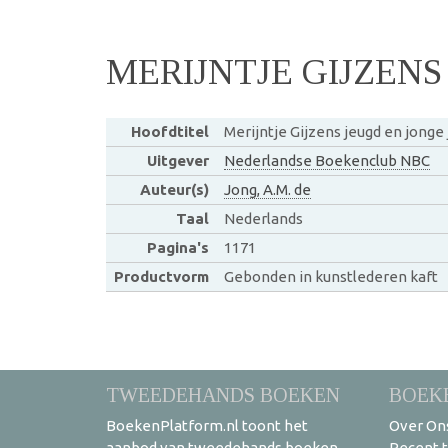
MERIJNTJE GIJZENS
Hoofdtitel
Merijntje Gijzens jeugd en jonge
Uitgever
Nederlandse Boekenclub NBC
Auteur(s)
Jong, A.M. de
Taal
Nederlands
Pagina's
1171
Productvorm
Gebonden in kunstlederen kaft
TWEEDEHANDS BOEKEN
BOEK
BoekenPlatform.nl toont het
Over On
aanbod van tweedehands boeken
Recent 