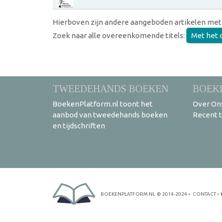
Hierboven zijn andere aangeboden artikelen met
Zoek naar alle overeenkomende titels:
Met het 
TWEEDEHANDS BOEKEN
BOEK
BoekenPlatform.nl toont het
Over On
aanbod van tweedehands boeken
Recent 
en tijdschriften
BOEKENPLATFORM.NL
© 2014-2024
•
CONTACT
•