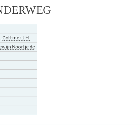
ONDERWEG
.,
Gottmer J.H.
ewijn Noortje de