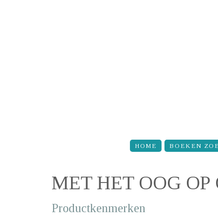
Overslaan en naar de inhoud gaan
HOME
BOEKEN ZO
MET HET OOG O
Productkenmerken