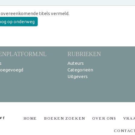
 overeenkomende titels vermeld.
oog op onderweg
ENPLATFORM.NL
RUBRIEKEN
s
Auteurs
toegevoegd
Categorieën
Uitgevers
HOME
BOEKEN ZOEKEN
OVER ONS
VRA
CONTAC